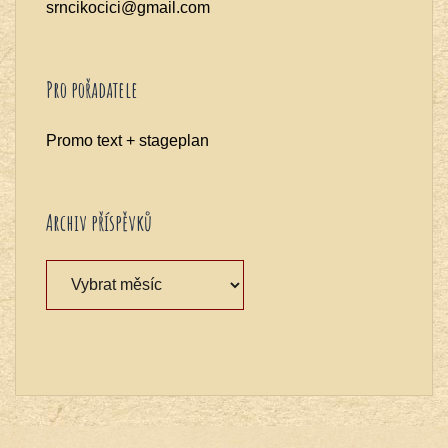
srncikocici@gmail.com
Pro pořadatele
Promo text + stageplan
Archiv příspěvků
Archiv
příspěvků