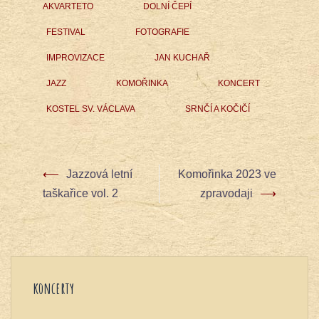
AKVARTETO
DOLNÍ ČEPÍ
FESTIVAL
FOTOGRAFIE
IMPROVIZACE
JAN KUCHAŘ
JAZZ
KOMOŘINKA
KONCERT
KOSTEL SV. VÁCLAVA
SRNČÍ A KOČIČÍ
⟵
Jazzová letní
Komořinka 2023 ve
Post
taškařice vol. 2
zpravodaji
⟶
navigation
koncerty