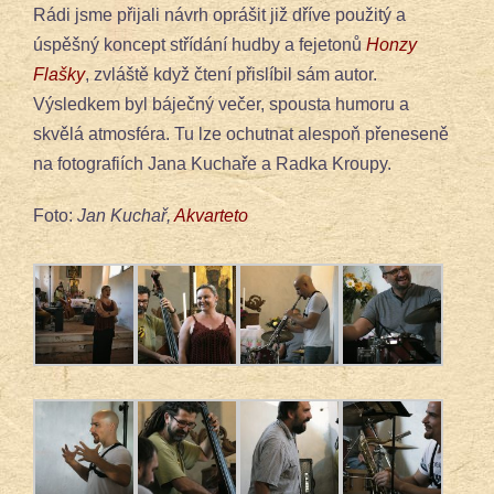
Rádi jsme přijali návrh oprášit již dříve použitý a
úspěšný koncept střídání hudby a fejetonů
Honzy
Flašky
, zvláště když čtení přislíbil sám autor.
Výsledkem byl báječný večer, spousta humoru a
skvělá atmosféra. Tu lze ochutnat alespoň přeneseně
na fotografiích Jana Kuchaře a Radka Kroupy.
Foto:
Jan Kuchař,
Akvarteto