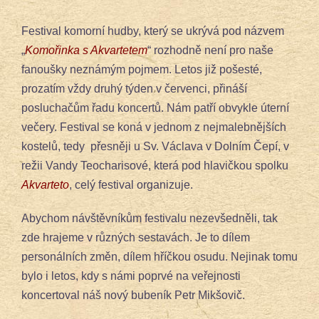
Festival komorní hudby, který se ukrývá pod názvem
„
Komořinka s Akvartetem
“ rozhodně není pro naše
fanoušky neznámým pojmem. Letos již pošesté,
prozatím vždy druhý týden v červenci, přináší
posluchačům řadu koncertů. Nám patří obvykle úterní
večery. Festival se koná v jednom z nejmalebnějších
kostelů, tedy přesněji u Sv. Václava v Dolním Čepí, v
režii Vandy Teocharisové, která pod hlavičkou spolku
Akvarteto
, celý festival organizuje.
Abychom návštěvníkům festivalu nezevšedněli, tak
zde hrajeme v různých sestavách. Je to dílem
personálních změn, dílem hříčkou osudu. Nejinak tomu
bylo i letos, kdy s námi poprvé na veřejnosti
koncertoval náš nový bubeník Petr Mikšovič.