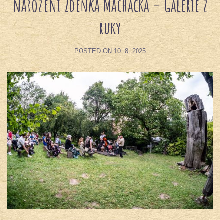
narození Zdeňka Macháčka – Galerie z
ruky
POSTED ON
10. 8. 2025