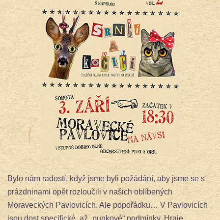
Bylo nám radostí, když jsme byli požádání, aby jsme se s
prázdninami opět rozloučili v našich oblíbených
Moraveckých Pavlovicích. Ale popořádku… V Pavlovicích
jsou dost specifické, až „punkové“ podmínky. Hraje
…