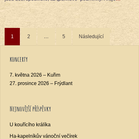
Navigace
1
2
…
5
Následující
pro
příspěvky
koncerty
7. května 2026 – Kuřim
27. prosince 2026 – Frýdlant
Nejnovější příspěvky
U kouřícího králíka
Ha-kapelníkův vánoční večírek