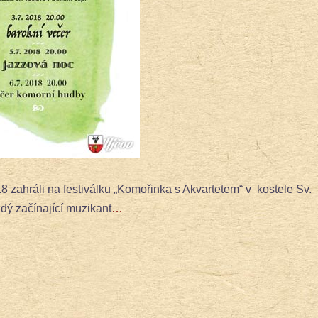
 zahráli na festiválku „Komořinka s Akvartetem“ v kostele Sv.
ždý začínající muzikant
…