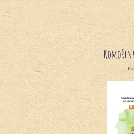
Komořink
PO