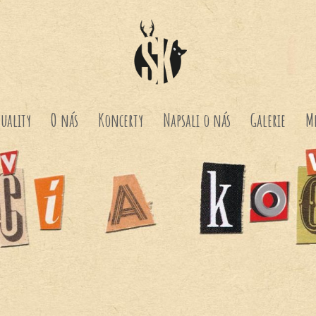
uality
O nás
Koncerty
Napsali o nás
Galerie
M