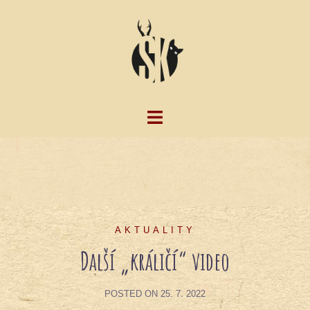
Skip
to
content
AKTUALITY
Další „králičí“ video
POSTED ON
25. 7. 2022