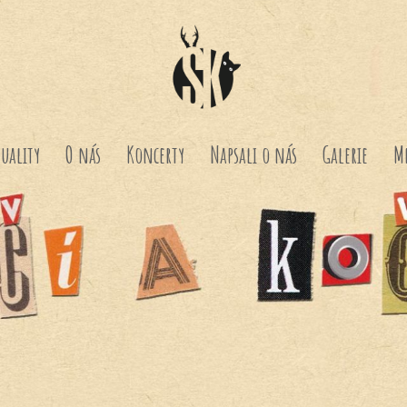
uality
O nás
Koncerty
Napsali o nás
Galerie
M