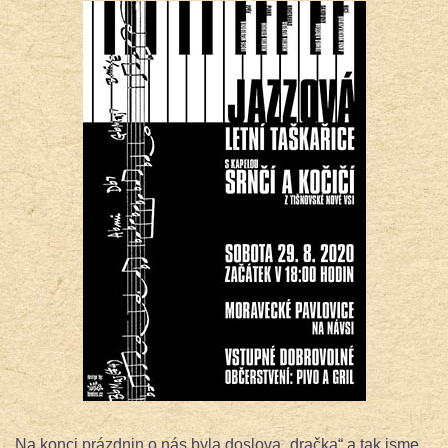
Na konci prázdnin o nás byla doslova „dračka“ a tak jsme